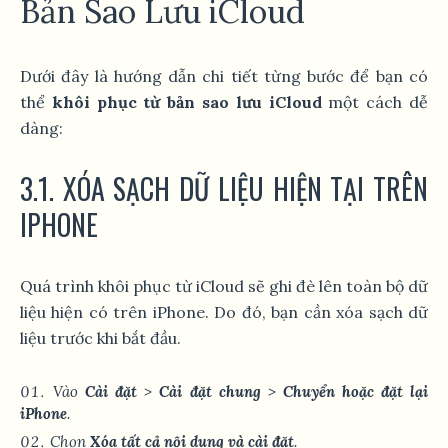
Bản Sao Lưu iCloud
Dưới đây là hướng dẫn chi tiết từng bước để bạn có
thể
khôi phục từ bản sao lưu iCloud
một cách dễ
dàng:
3.1. XÓA SẠCH DỮ LIỆU HIỆN TẠI TRÊN
IPHONE
Quá trình khôi phục từ iCloud sẽ ghi đè lên toàn bộ dữ
liệu hiện có trên iPhone. Do đó, bạn cần xóa sạch dữ
liệu trước khi bắt đầu.
Vào
Cài đặt
>
Cài đặt chung
>
Chuyển hoặc đặt lại
iPhone
.
Chọn
Xóa tất cả nội dung và cài đặt
.