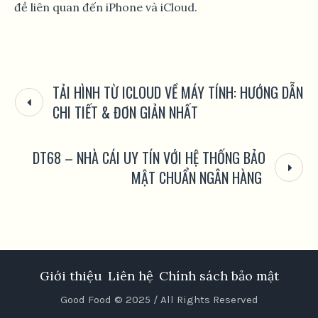
đề liên quan đến iPhone và iCloud.
TẢI HÌNH TỪ ICLOUD VỀ MÁY TÍNH: HƯỚNG DẪN
CHI TIẾT & ĐƠN GIẢN NHẤT
DT68 – NHÀ CÁI UY TÍN VỚI HỆ THỐNG BẢO
MẬT CHUẨN NGÂN HÀNG
Giới thiệu
Liên hệ
Chính sách bảo mật
Good Food © 2025 / All Rights Reserved