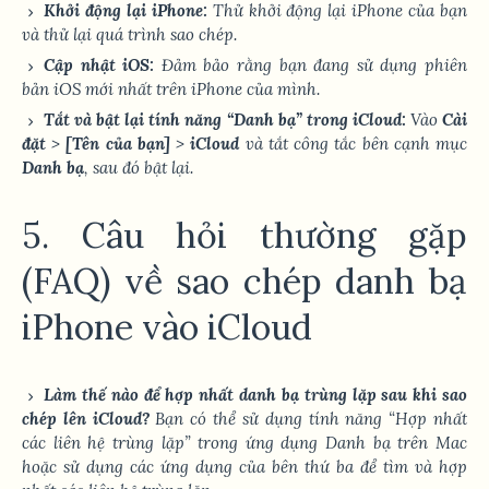
Khởi động lại iPhone:
Thử khởi động lại iPhone của bạn
và thử lại quá trình sao chép.
Cập nhật iOS:
Đảm bảo rằng bạn đang sử dụng phiên
bản iOS mới nhất trên iPhone của mình.
Tắt và bật lại tính năng “Danh bạ” trong iCloud:
Vào
Cài
đặt
>
[Tên của bạn]
>
iCloud
và tắt công tắc bên cạnh mục
Danh bạ
, sau đó bật lại.
5. Câu hỏi thường gặp
(FAQ) về sao chép danh bạ
iPhone vào iCloud
Làm thế nào để hợp nhất danh bạ trùng lặp sau khi sao
chép lên iCloud?
Bạn có thể sử dụng tính năng “Hợp nhất
các liên hệ trùng lặp” trong ứng dụng Danh bạ trên Mac
hoặc sử dụng các ứng dụng của bên thứ ba để tìm và hợp