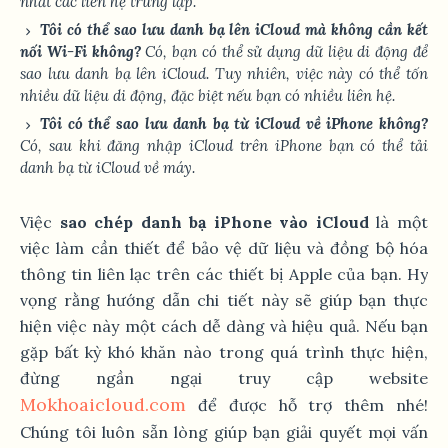
nhất các liên hệ trùng lặp.
Tôi có thể sao lưu danh bạ lên iCloud mà không cần kết
nối Wi-Fi không?
Có, bạn có thể sử dụng dữ liệu di động để
sao lưu danh bạ lên iCloud. Tuy nhiên, việc này có thể tốn
nhiều dữ liệu di động, đặc biệt nếu bạn có nhiều liên hệ.
Tôi có thể sao lưu danh bạ từ iCloud về iPhone không?
Có, sau khi đăng nhập iCloud trên iPhone bạn có thể tải
danh bạ từ iCloud về máy.
Việc
sao chép danh bạ iPhone vào iCloud
là một
việc làm cần thiết để bảo vệ dữ liệu và đồng bộ hóa
thông tin liên lạc trên các thiết bị Apple của bạn. Hy
vọng rằng hướng dẫn chi tiết này sẽ giúp bạn thực
hiện việc này một cách dễ dàng và hiệu quả. Nếu bạn
gặp bất kỳ khó khăn nào trong quá trình thực hiện,
đừng ngần ngại truy cập website
Mokhoaicloud.com
để được hỗ trợ thêm nhé!
Chúng tôi luôn sẵn lòng giúp bạn giải quyết mọi vấn