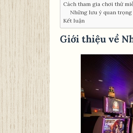
Cách tham gia chơi thử miễ
Những lưu ý quan trọng
Kết luận
Giới thiệu về N