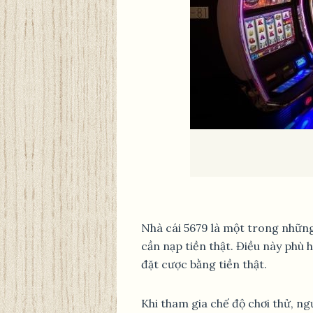
Nhà cái 5679 là một trong những 
cần nạp tiền thật. Điều này phù
đặt cược bằng tiền thật.
Khi tham gia chế độ chơi thử, ng