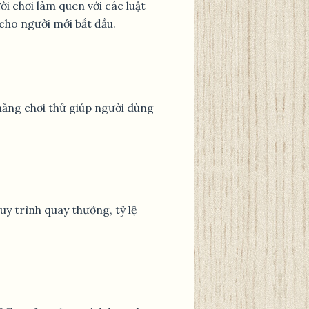
i chơi làm quen với các luật
 cho người mới bắt đầu.
 năng chơi thử giúp người dùng
quy trình quay thưởng, tỷ lệ