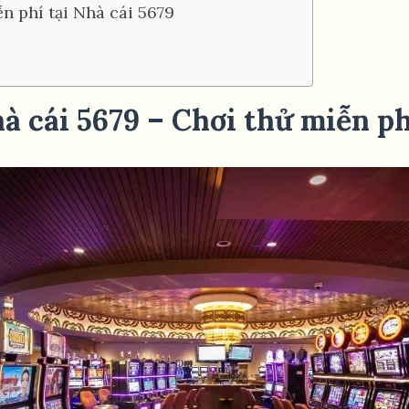
n phí tại Nhà cái 5679
hà cái 5679 – Chơi thử miễn p