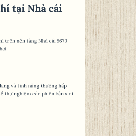
hí tại Nhà cái
hí trên nền tảng Nhà cái 5679.
hơi.
a dạng và tính năng thưởng hấp
thể thử nghiệm các phiên bản slot