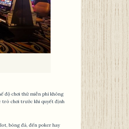
hế độ chơi thử miễn phí không
trò chơi trước khi quyết định
slot, bóng đá, đến poker hay