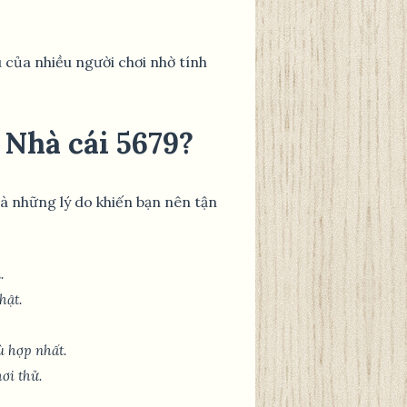
 của nhiều người chơi nhờ tính
 Nhà cái 5679?
 là những lý do khiến bạn nên tận
.
hật.
 hợp nhất.
ơi thử.