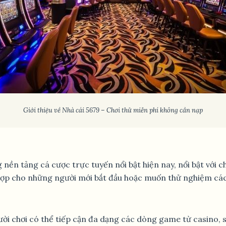
Giới thiệu về Nhà cái 5679 – Chơi thử miễn phí không cần nạp
nền tảng cá cược trực tuyến nổi bật hiện nay, nổi bật với c
 hợp cho những người mới bắt đầu hoặc muốn thử nghiệm các 
ười chơi có thể tiếp cận đa dạng các dòng game từ casino, 