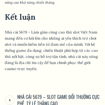
nâng cao khả năng chiến thắng.
Kết luận
Nhà cái 5679 – Làm giàu cùng cao thủ slot Việt Nam
mang đến cơ hội lớn cho những ai yêu thích trò chơi
slot và muốn kiếm tiền từ đam mê của mình. Với hệ
thống game đa dạng, chiến thuật phù hợp từ các cao
thủ nổi bật, cùng sự hỗ trợ tận tình, nhà cái này xứng
đáng là địa chỉ tin cậy để bạn chinh phục thế giới
casino trực tuyến.
NHÀ CÁI 5679 – SLOT GAME ĐỔI THƯỞNG CỰC
PHÊ, TỶ LỆ THẮNG CAO