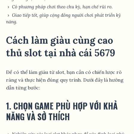
Có phương pháp chơi theo chu kỳ, hạn chế rủi ro.
Giao tiếp tốt, giúp cộng đồng người chơi phát triển kỹ
năng.
Cách làm giàu cùng cao
thủ slot tại nhà cái 5679
Để có thể làm giàu từ slot, bạn cần có chiến lược rõ
ràng và thực hiện đúng quy trình. Dưới đây là hướng
dẫn từng bước:
1. CHỌN GAME PHÙ HỢP VỚI KHẢ
NĂNG VÀ SỞ THÍCH