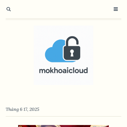
Tháng 6 17, 2025