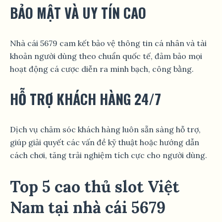
BẢO MẬT VÀ UY TÍN CAO
Nhà cái 5679 cam kết bảo vệ thông tin cá nhân và tài
khoản người dùng theo chuẩn quốc tế, đảm bảo mọi
hoạt động cá cược diễn ra minh bạch, công bằng.
HỖ TRỢ KHÁCH HÀNG 24/7
Dịch vụ chăm sóc khách hàng luôn sẵn sàng hỗ trợ,
giúp giải quyết các vấn đề kỹ thuật hoặc hướng dẫn
cách chơi, tăng trải nghiệm tích cực cho người dùng.
Top 5 cao thủ slot Việt
Nam tại nhà cái 5679