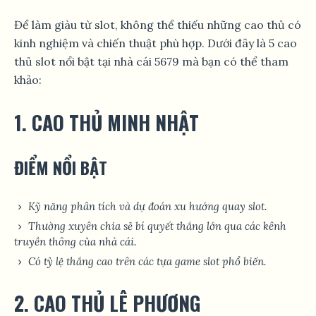
Để làm giàu từ slot, không thể thiếu những cao thủ có
kinh nghiệm và chiến thuật phù hợp. Dưới đây là 5 cao
thủ slot nổi bật tại nhà cái 5679 mà bạn có thể tham
khảo:
1. CAO THỦ MINH NHẬT
ĐIỂM NỔI BẬT
Kỹ năng phân tích và dự đoán xu hướng quay slot.
Thường xuyên chia sẻ bí quyết thắng lớn qua các kênh
truyền thông của nhà cái.
Có tỷ lệ thắng cao trên các tựa game slot phổ biến.
2. CAO THỦ LÊ PHƯƠNG