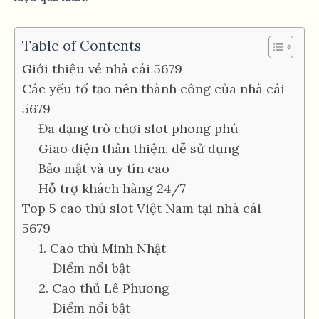
Table of Contents
Giới thiệu về nhà cái 5679
Các yếu tố tạo nên thành công của nhà cái
5679
Đa dạng trò chơi slot phong phú
Giao diện thân thiện, dễ sử dụng
Bảo mật và uy tín cao
Hỗ trợ khách hàng 24/7
Top 5 cao thủ slot Việt Nam tại nhà cái
5679
1. Cao thủ Minh Nhật
Điểm nổi bật
2. Cao thủ Lê Phương
Điểm nổi bật