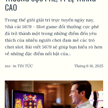
CAO
Trong thế giới giải trí trực tuyến ngày nay,
Nhà cái 5679 – Slot game đổi thưởng cực phê
đã trở thành một trong những điểm đến yêu
thích của nhiều người chơi đam mê các trò
chơi slot. Bài viết 5679 sẽ giúp bạn hiểu rõ hơn
về những đặc điểm nổi bật của...
seo
in
TIN TỨC
Tháng 6 16, 2025