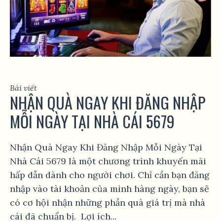
Bài viết
NHẬN QUÀ NGAY KHI ĐĂNG NHẬP
MỖI NGÀY TẠI NHÀ CÁI 5679
Nhận Quà Ngay Khi Đăng Nhập Mỗi Ngày Tại
Nhà Cái 5679 là một chương trình khuyến mãi
hấp dẫn dành cho người chơi. Chỉ cần bạn đăng
nhập vào tài khoản của mình hàng ngày, bạn sẽ
có cơ hội nhận những phần quà giá trị mà nhà
cái đã chuẩn bị. Lợi ích...