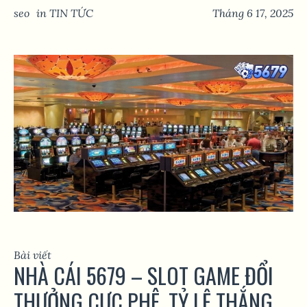
seo
in
TIN TỨC
Tháng 6 17, 2025
Bài viết
NHÀ CÁI 5679 – SLOT GAME ĐỔI
THƯỞNG CỰC PHÊ, TỶ LỆ THẮNG