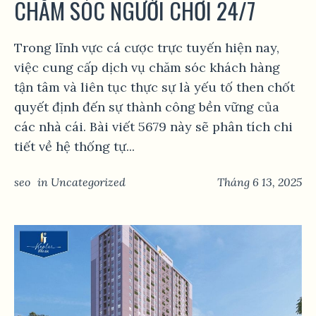
CHĂM SÓC NGƯỜI CHƠI 24/7
Trong lĩnh vực cá cược trực tuyến hiện nay,
việc cung cấp dịch vụ chăm sóc khách hàng
tận tâm và liên tục thực sự là yếu tố then chốt
quyết định đến sự thành công bền vững của
các nhà cái. Bài viết 5679 này sẽ phân tích chi
tiết về hệ thống tự...
seo
in
Uncategorized
Tháng 6 13, 2025